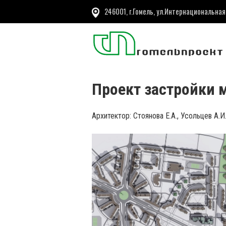
246001, г.Гомель, ул.Интернациональная
Проект застройки м
Архитектор: Стоянова Е.А., Усольцев А.И.