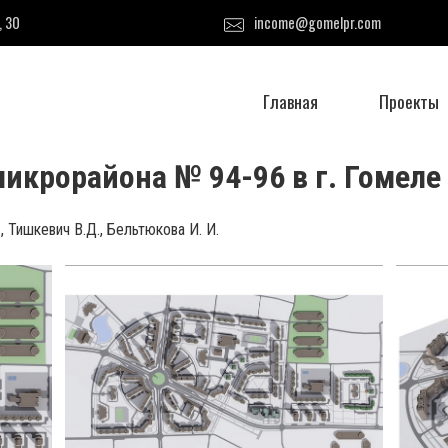
, 30
income@gomelpr.com
Главная
Проекты
икрорайона № 94-96 в г. Гомеле
, Тишкевич В.Д., Бельтюкова И. И.